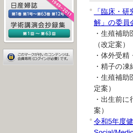
「臨床・研
解」の委員
・生殖補助
（改定案）
・体外受精
・精子の凍
・生殖補助
定案）
・出生前に
案）
令和5年度健康
Social/Me