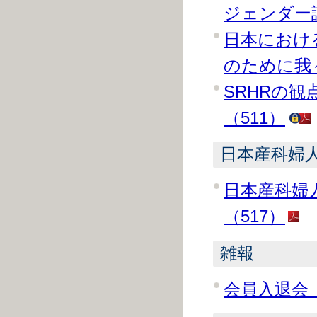
ジェンダー課
日本におけ
のために我
SRHRの
（511）
日本産科婦
日本産科婦
（517）
雑報
会員入退会（