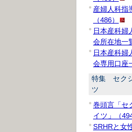
産婦人科指
（486）
日本産科婦
会所在地一覧
日本産科婦
会専用口座一
特集 セク
ツ
巻頭言「セ
イツ」（49
SRHRと