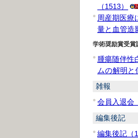
（1513）
周産期医療
量と血管造影
学術奨励賞受賞
腫瘍随伴性
ムの解明と個
雑報
会員入退会（
編集後記
編集後記（1