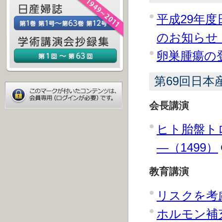
平成29年
のお知らせ（
卵巣腫瘍の
第69回日
会長講演
ヒト胎盤ト
―（1499）
教育講演
リスクを考
ホルモン補