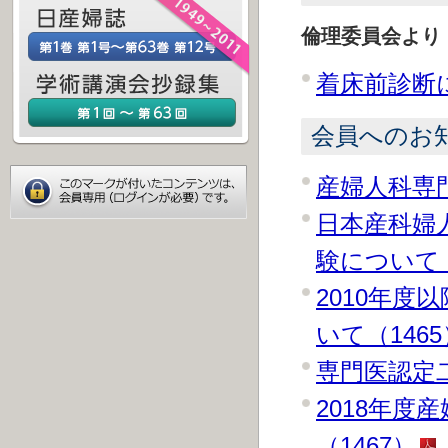
倫理委員会より
着床前診断に
会員へのお
産婦人科専
日本産科婦
験について（
2010年
いて（1465
専門医認定
2018年
（1467）