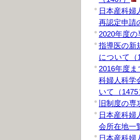
日本産科婦
再認定申請の
2020年度
指導医の新
について（1
2016年
科婦人科学
いて（1475
旧制度の専
日本産科婦
会所在地一覧
日本産科婦