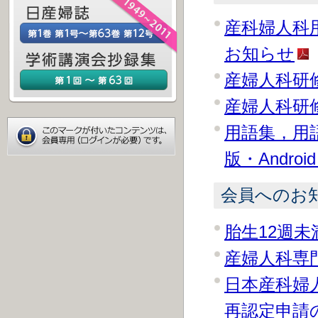
産科婦人科
お知らせ
産婦人科研
産婦人科研
用語集，用
版・Andro
会員へのお
胎生12週未
産婦人科専
日本産科婦
再認定申請の