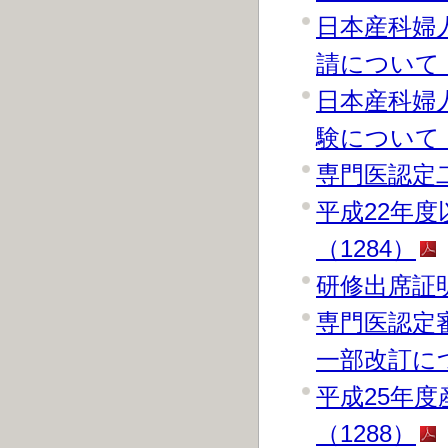
日本産科婦
請について（
日本産科婦
験について（
専門医認定
平成22年
（1284）
研修出席証
専門医認定
一部改訂につ
平成25年
（1288）