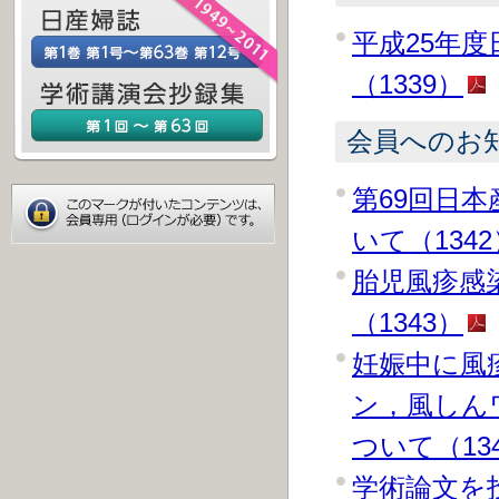
平成25年
（1339）
会員へのお
第69回日
いて（1342
胎児風疹感
（1343）
妊娠中に風
ン，風しん
ついて（13
学術論文を投