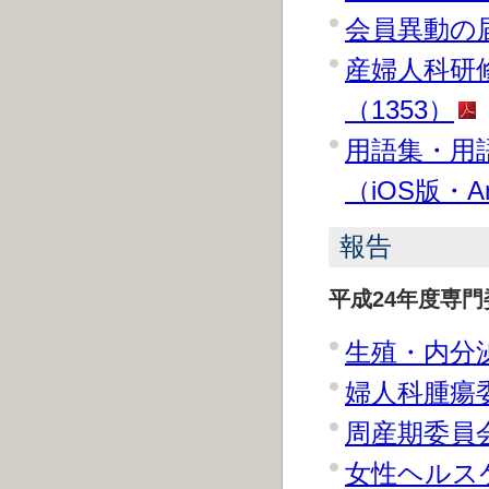
会員異動の届
産婦人科研
（1353）
用語集・用
（iOS版・A
報告
平成24年度専
生殖・内分泌
婦人科腫瘍委
周産期委員会
女性ヘルスケ