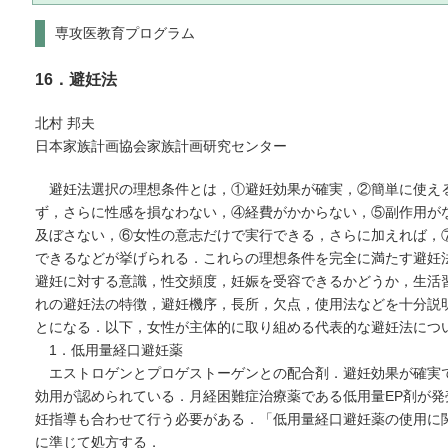
専攻医教育プログラム
16．避妊法
北村 邦夫
日本家族計画協会家族計画研究センター
避妊法選択の理想条件とは，①避妊効果が確実，②簡単に使え
ず，さらに性感を損なわない，④経費がかからない，⑤副作用が
及ぼさない，⑥女性の意志だけで実行できる，さらに加えれば，
できるなどが挙げられる．これらの理想条件を完全に満たす避妊
避妊に対する意識，性交頻度，妊娠を受容できるかどうか，生活
れの避妊法の特徴，避妊機序，長所，欠点，使用法などを十分説
とになる．以下，女性が主体的に取り組める代表的な避妊法につ
1．低用量経口避妊薬
エストロゲンとプロゲストーゲンとの配合剤．避妊効果が確実
効用が認められている．月経困難症治療薬である低用量EP剤が
妊指導も合わせて行う必要がある．「低用量経口避妊薬の使用に
に準じて処方する．