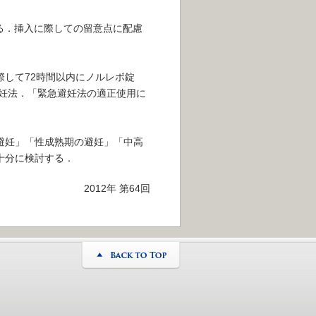
る．挿入に際しての留意点に配慮
して72時間以内にノルレボ錠
の避妊法．「緊急避妊法の適正使用に
避妊」「性成熟期の避妊」「中高
十分に検討する．
2012年 第64回