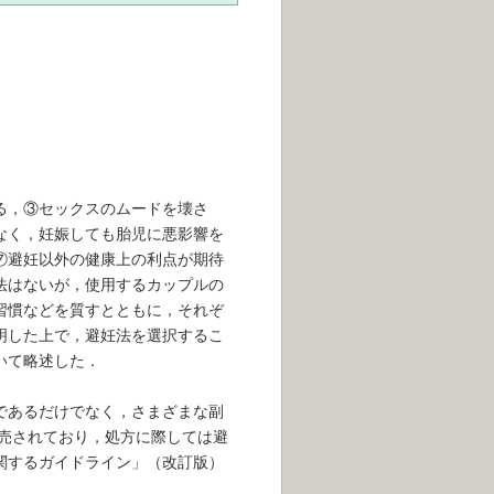
る，③セックスのムードを壊さ
なく，妊娠しても胎児に悪影響を
⑦避妊以外の健康上の利点が期待
法はないが，使用するカップルの
習慣などを質すとともに，それぞ
明した上で，避妊法を選択するこ
いて略述した．
であるだけでなく，さまざまな副
発売されており，処方に際しては避
関するガイドライン」（改訂版）