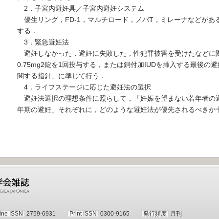
2．子宮内避妊具／子宮内避妊システム
優生リング，FD-1，マルチロード，ノバT，ミレーナなどがあ
する．
3．緊急避妊法
避妊しなかった，避妊に失敗した，性犯罪被害を受けたなどに際
0.75mg2錠を1回投与する，または銅付加IUDを挿入する最後
関する指針」に準じて行う．
4．ライフステージに応じた避妊法の選択
避妊法選択の理想条件に照らして，「妊娠を望まない若年者の
年期の避妊」それぞれに，どのような避妊法が優先されるべきか
ine ISSN
2759-6931
Print ISSN
0300-9165
発行頻度
月刊