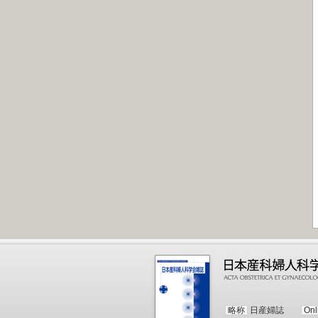
略称
日産婦誌
Onl