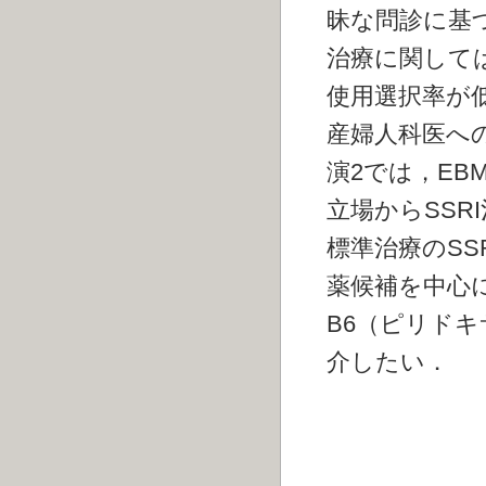
昧な問診に基
治療に関しては
使用選択率が低
産婦人科医へ
演2では，EB
立場からSSR
標準治療のS
薬候補を中心
B6（ピリド
介したい．